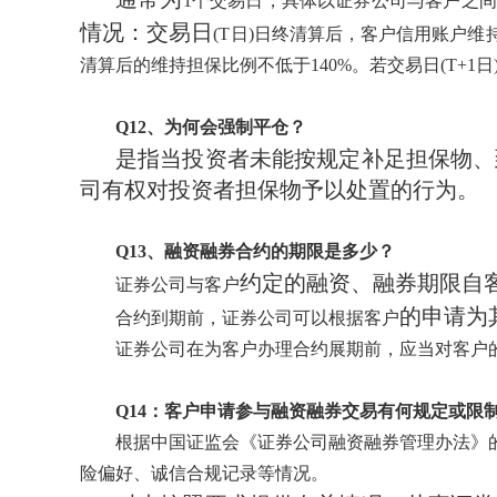
1个交易日，具体以证券公司与客户之
情况：交易日
(T日)日终清算后，客户信用账户维
清算后的维持担保比例不低于140%。若交易日(T+
Q1
2
、为何会强制平仓？
是指当投资者未能按规定补足担保物、
司有权对投资者担保物予以处置的行为。
Q1
3
、融资融券合约的期限是多少？
约定的融资、融券期限自
证券公司与客户
的申请为
合约到期前，证券公司可以根据客户
证券公司在为客户办理合约展期前，应当对客户
Q1
4
：
客户申请参与融资融券交易有何规定或限
根据中国证监会《证券公司融资融券管理办法》
险偏好、诚信合规记录等情况。